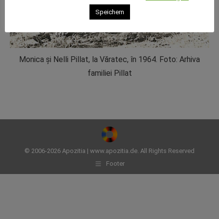
Speichern
Monica şi Nelli Pillat, la Văratec, în 1964. Foto: Arhiva
familiei Pillat
© 2006-2026 Apozitia | www.apozitia.de. All Rights Reserved
Footer