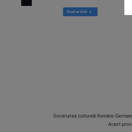
Read article
Societatea culturală Româno-Germana „Ap
Acest proce