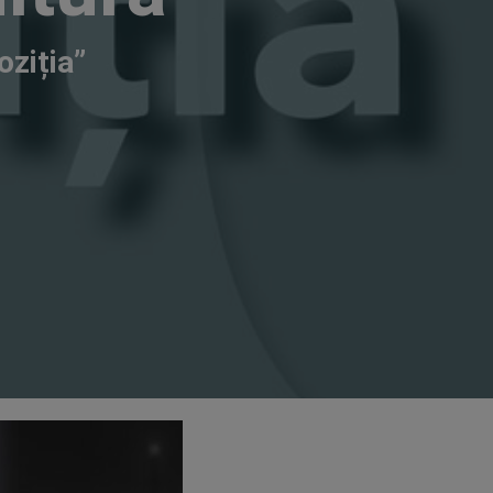
ziția”