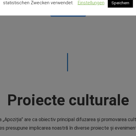
statistischen Zwecken verwendet.
Einstellungen
Speichern
Read article
Proiecte culturale
oziția” are ca obiectiv principal difuzarea și promovarea culturi
s presupune implicarea noastră în diverse proiecte și eveniment