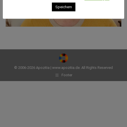
Speichern
© 2006-2026 Apozitia | www.apozitia.de. All Rights Reserved
Footer