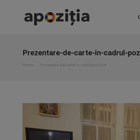
Prezentare-de-carte-in-cadrul-pozi
You are here:
Home
Prezentare-de-carte-in-cadrul-pozitiei