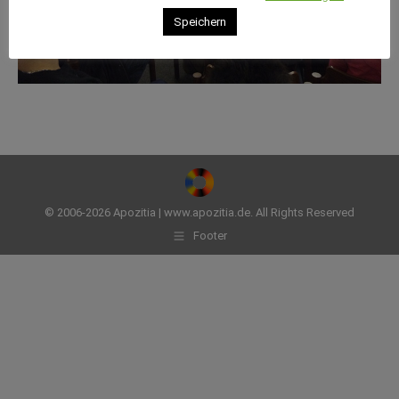
Speichern
© 2006-2026 Apozitia | www.apozitia.de. All Rights Reserved
Footer