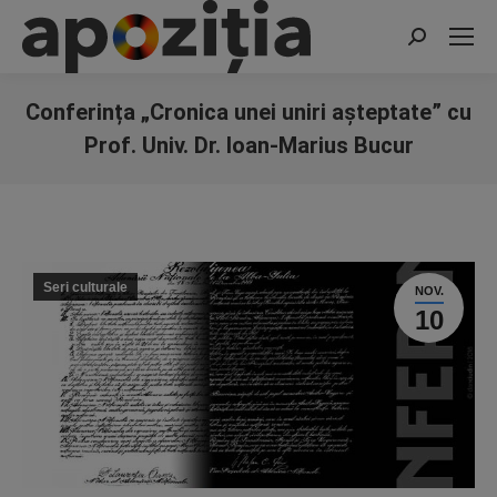
Search:
Conferința „Cronica unei uniri aşteptate” cu
Prof. Univ. Dr. Ioan-Marius Bucur
You are here:
Seri culturale
NOV.
10