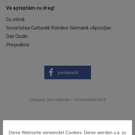
Va aşteptăm cu drag!
Cu stimă
Societatea Culturală Româno-Germană «Apoziţia»
Dan Ciudin
Preşedinte
partajează
Category:
Seri culturale
10 noiembrie 2018
Post
PREVIOUS
Diese Webseite verwendet Cookies. Diese werden u.a. zu