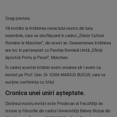
Dragi prieteni,
Vă invităm la întâlnirea cenaclului nostru din luna
noiembrie, care se desfăşoară în cadrul „Zilelor Culturii
Române la München”, din acest an. Deasemenea întâlnirea
are loc în parteneriat cu Parohia Română Unită „Sfinţii
Apostoli Petru şi Pavel”, München.
În cadrul acestei întâlniri avem onoarea să-l avem ca
inivitat pe Prof. Univ. Dr. IOAN-MARIUS BUCUR, care va
susţine conferinţa cu titlul:
Cronica unei uniri aşteptate
.
Distinsul nostru invitat este Prodecan al Facultăţii de
Istorie şi Filozofie din cadrul Universităţii Babeş-Bolyai din