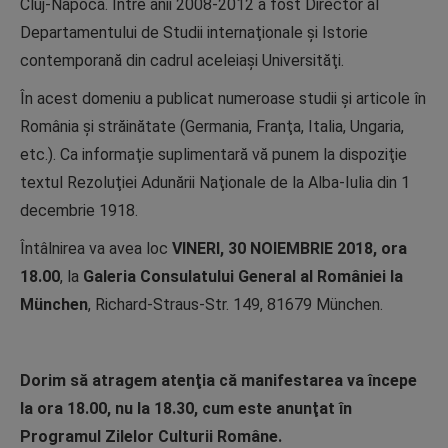
Cluj-Napoca. Între anii 2008-2012 a fost Director al
Departamentului de Studii internaţionale şi Istorie
contemporană din cadrul aceleiaşi Universităţi.
În acest domeniu a publicat numeroase studii şi articole în
România şi străinătate (Germania, Franţa, Italia, Ungaria,
etc.). Ca informaţie suplimentară vă punem la dispoziţie
textul Rezoluţiei Adunării Naţionale de la Alba-Iulia din 1
decembrie 1918.
Întâlnirea va avea loc
VINERI, 30 NOIEMBRIE 2018, ora
18.00
, la
Galeria Consulatului General al României la
München
, Richard-Straus-Str. 149, 81679 München.
Dorim să atragem atenţia că manifestarea va începe
la ora 18.00, nu la 18.30, cum este anunţat în
Programul Zilelor Culturii Române.