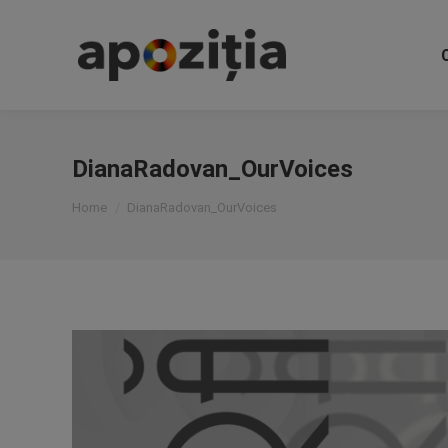
DianaRadovan_OurVoices
You are here:
Home
DianaRadovan_OurVoices