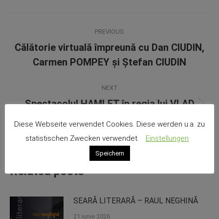
Post
PREVIOUS
navigation
Călătorie virtuală împreună cu Dan CIUDIN,
Previous
Carmen POMPEY și Ștefan CIUDIN
post:
NEXT
Spectacolul HAMLET în regia lui VLAD
Next
MUGUR
post:
Diese Webseite verwendet Cookies. Diese werden u.a. zu
statistischen Zwecken verwendet.
Einstellungen
Speichern
Related posts
SEARĂ LITERARĂ – RAUL NEGHINĂ
21 iunie 2026