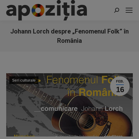
Search:
Johann Lorch despre „Fenomenul Folk” în
România
You are here:
Seri culturale
FEB.
16