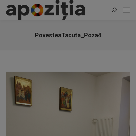
Search:
PovesteaTacuta_Poza4
You are here: