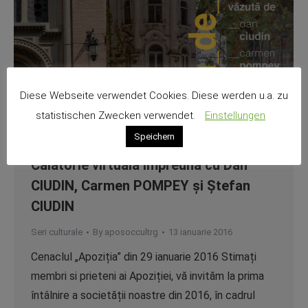
Diese Webseite verwendet Cookies. Diese werden u.a. zu
statistischen Zwecken verwendet.
Einstellungen
Speichern
Călătorie virtuală împreună cu Dan
CIUDIN, Carmen POMPEY și Ștefan
CIUDIN
Seri culturale
By
aposoccultrg
13 ianuarie 2016
Cenaclul „Apoziția” din 29 ianuarie 2016 Stimați
membri si prieteni ai Apoziției, vă invităm la prima
întâlnire a societății noastre din 2016, în cadrul