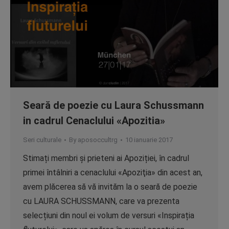
Seară de poezie cu Laura Schussmann
in cadrul Cenaclului «Apozitia»
Seri culturale
By
aposoccultrg
10 ianuarie 2017
Stimați membri și prieteni ai Apoziției, în cadrul
primei întâlniri a cenaclului «Apoziţia» din acest an,
avem plăcerea să vă invităm la o seară de poezie
cu LAURA SCHUSSMANN, care va prezenta
selecțiuni din noul ei volum de versuri «Inspirația