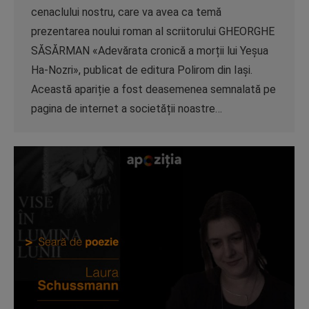
cenaclului nostru, care va avea ca temă
prezentarea noului roman al scriitorului GHEORGHE
SĂSĂRMAN «Adevărata cronică a morții lui Yeșua
Ha-Nozri», publicat de editura Polirom din Iași.
Această apariție a fost deasemenea semnalată pe
pagina de internet a societății noastre…