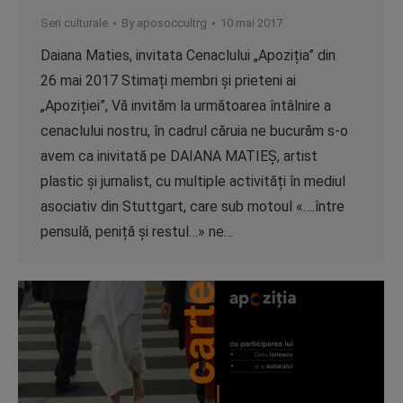
Seri culturale
By
aposoccultrg
10 mai 2017
Daiana Maties, invitata Cenaclului „Apoziția” din
26 mai 2017 Stimați membri și prieteni ai
„Apoziției”, Vă invităm la următoarea întâlnire a
cenaclului nostru, în cadrul căruia ne bucurăm s-o
avem ca inivitată pe DAIANA MATIEȘ, artist
plastic și jurnalist, cu multiple activități în mediul
asociativ din Stuttgart, care sub motoul «….între
pensulă, peniță și restul…» ne…