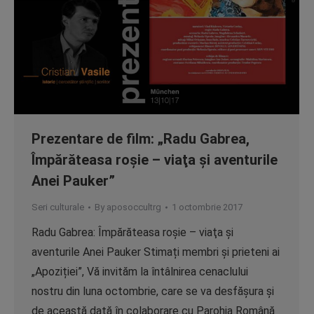
Prezentare de film: „Radu Gabrea,
Împărăteasa roşie – viaţa şi aventurile
Anei Pauker”
Seri culturale
By
aposoccultrg
1 octombrie 2017
Radu Gabrea: Împărăteasa roşie – viaţa şi
aventurile Anei Pauker Stimați membri și prieteni ai
„Apoziției”, Vă invităm la întâlnirea cenaclului
nostru din luna octombrie, care se va desfăşura și
de această dată în colaborare cu Parohia Română