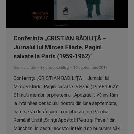
Conferința „CRISTIAN BĂDILIŢĂ –
Jurnalul lui Mircea Eliade. Pagini
salvate la Paris (1959-1962)”
Seri culturale
By
aposoccultrg
10 septembrie 2017
Conferința „CRISTIAN BĂDILIŢĂ – Jurnalul lui
Mircea Eliade. Pagini salvate la Paris (1959-1962)”
Stimați membri și prieteni ai „Apoziției”, Vă invităm
la întâlnirea cenaclului nostru din luna septembrie,
care se va desfăşura în colaborare cu Parohia
Română Unită „Sfinţii Apostoli Petru şi Pavel” din
München. În cadrul acestei întâlniri ne bucurăm să-l