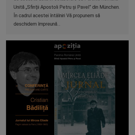
Unită „Sfinţii Apostoli Petru şi Pavel” din München.
În cadrul acestei întâlniri Vă propunem să
deschidem împreună…