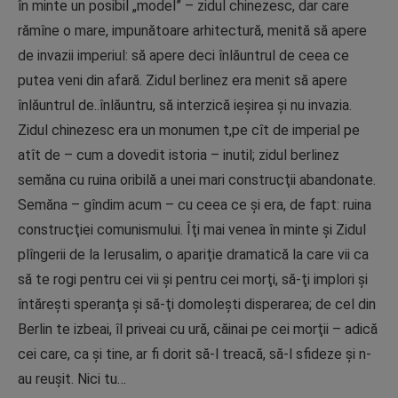
în minte un posibil „model” – zidul chinezesc, dar care
rămîne o mare, impunătoare arhitectură, menită să apere
de invazii imperiul: să apere deci înlăuntrul de ceea ce
putea veni din afară. Zidul berlinez era menit să apere
înlăuntrul de..înlăuntru, să interzică ieşirea şi nu invazia.
Zidul chinezesc era un monumen t,pe cît de imperial pe
atît de – cum a dovedit istoria – inutil; zidul berlinez
semăna cu ruina oribilă a unei mari construcţii abandonate.
Semăna – gîndim acum – cu ceea ce şi era, de fapt: ruina
construcţiei comunismului. Îţi mai venea în minte şi Zidul
plîngerii de la Ierusalim, o apariţie dramatică la care vii ca
să te rogi pentru cei vii şi pentru cei morţi, să-ţi implori şi
întăreşti speranţa şi să-ţi domoleşti disperarea; de cel din
Berlin te izbeai, îl priveai cu ură, căinai pe cei morţii – adică
cei care, ca şi tine, ar fi dorit să-l treacă, să-l sfideze şi n-
au reuşit. Nici tu…