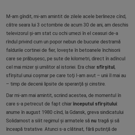
M-am gîndit, mi-am amintit de zilele acele berlineze cînd,
către seara lui 3 octombrie de acum 30 de ani, am deschis
televizorul şi-am stat cu ochi umezi în el ceasuri de-a
rîndul privind cum un popor nebun de bucurie destramă
faldurile cortinei de fier, loveşte în betoanele închisorii
care se prăbuşesc, pe sute de kilometri, direct în adîncul
cel mai mizer şi umilitor al istoriei. Era chiar
sfîrşitul
,
sfîrşitul unui coşmar pe care toţi l-am avut – unii îl mai au
– timp de decenii lipsite de speranţă şi cinstire.
Dar mi-am mai amintit, scriind acestea, de momentul în
care s-a petrecut de fapt chiar
începutul sfîrşitului
:
anume în august 1980 cînd, la Gdansk, greva sindicatului
Solidarnost a silit regimul şi armatele să
nu
tragă şi să
înceapă tratative. Atunci s-a clătinat, fără putinţă de