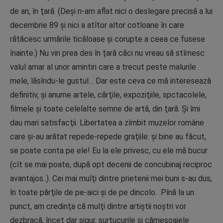
de an, în ţară. (Deşi n-am aflat nici o deslegare precisă a lui
decembrie 89 şi nici a atîtor altor cotloane în care
rătăcesc urmările ticăloase şi corupte a ceea ce fusese
înainte.) Nu vin prea des în ţară căci nu vreau să stîrnesc
valul amar al unor amintiri care a trecut peste malurile
mele, lăsîndu-le gustul… Dar este ceva ce mă interesează
definitiv, şi anume artele, cărţile, expoziţiile, spctacolele,
filmele şi toate celelalte semne de artă, din ţară. Şi îmi
dau mari satisfacţii. Libertatea a zîmbit muzelor române
care şi-au arătat repede-repede graţiile: şi bine au făcut,
se poate conta pe ele! Eu la ele privesc, cu ele mă bucur
(cît se mai poate, după opt decenii de concubinaj reciproc
avantajos..). Cei mai mulţi dintre prietenii mei buni s-au dus,
în toate părţile de pe-aici şi de pe dincolo. Pînă la un
punct, am credinţa că mulţi dintre artiştii noştri vor
dezbracă, încet dar sigur, surtucurile şi cămeşoaiele