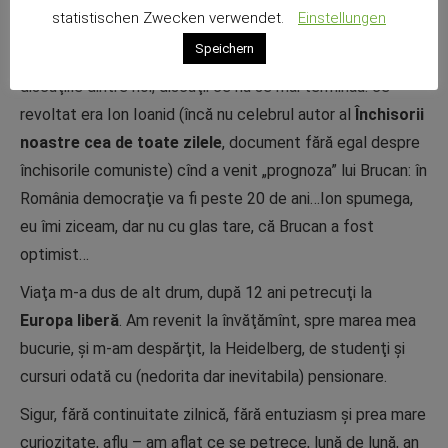
Universităţii, unde colegii mei mai sus amintiţi au adus
statistischen Zwecken verwendet.
Einstellungen
semnul şi felul nostru de a vedea lucrurile. Şi noi, ceilalţi,
Speichern
cum putea fiecare, la München. Îmi amintesc de una dintre
discuţiile dintre noi, discuţii ce nu se mai terminau: ce
revoltat era Ion Ioanid (încă nu celebrul autor al
Închisorii
noastre
cea de toate zilele
, document fără egal despre
închisorile comuniste) cînd a venit „prognoza” lui Brucan: în
România democraţie va fi peste 20 de ani…Ion spumega,
eu îmi ziceam, dar nu cu glas tare, că Brucan a fost
optimist…
Viaţa m-a dus de alt drum, după 12 ani petrecuţi la
Europa liberă
. Am revenit la învăţămînt, spre marea mea
bucurie, şi m-am despărţit, la Heidelberg, de studenţi şi
cursuri odată cu (nedorita dar inevitabila) pensionare.
Sigur, fără continuitate zilnică, fără entuziasm şi prea mare
curiozitate, aflu – am aflat ce se petrece, lună de lună, an