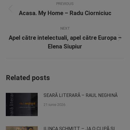
PREVIOUS
navigation
Acasa. My Home – Radu Ciorniciuc
Previous
post:
NEXT
Apel către intelectuali, apel către Europa –
Next
Elena Siupiur
post:
Related posts
SEARĂ LITERARĂ – RAUL NEGHINĂ
21 iunie 2026
ILINCA SCHMITT – „IA O CLIPĂ ȘI