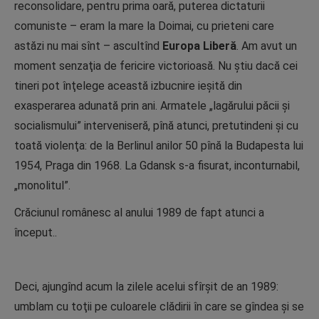
reconsolidare, pentru prima oară, puterea dictaturii
comuniste – eram la mare la Doimai, cu prieteni care
astăzi nu mai sînt – ascultînd
Europa Liberă
. Am avut un
moment senzaţia de fericire victorioasă. Nu ştiu dacă cei
tineri pot înţelege această izbucnire ieşită din
exasperarea adunată prin ani. Armatele „lagărului păcii şi
socialismului” interveniseră, pînă atunci, pretutindeni şi cu
toată violenţa: de la Berlinul anilor 50 pînă la Budapesta lui
1954, Praga din 1968. La Gdansk s-a fisurat, inconturnabil,
„monolitul”.
Crăciunul românesc al anului 1989 de fapt atunci a
început..
Deci, ajungînd acum la zilele acelui sfîrşit de an 1989:
umblam cu toţii pe culoarele clădirii în care se gîndea şi se