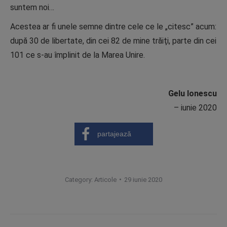
suntem noi…
Acestea ar fi unele semne dintre cele ce le „citesc” acum:
după 30 de libertate, din cei 82 de mine trăiţi, parte din cei
101 ce s-au împlinit de la Marea Unire.
Gelu Ionescu
– iunie 2020
partajează
Category:
Articole
29 iunie 2020
Post