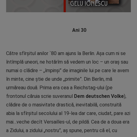
Ani 30
Către sfîrșitul anilor `80 am ajuns la Berlin. Așa cum ni se
întîmplă uneori, ne hotărîm să vedem un loc – un oraș sau
numai o clădire – „împinși” de imaginile lui pe care le avem
în minte, cine știe de unde „primite”. Din Berlin, mă
urmăreau două. Prima era cea a Reichstag-ului (pe
frontonul căruia scrie suveranul
Dem deutschen
Volke
),
clădire de o masivitate drastică, inevitabilă, construită
abia la sfîrșitul secolului al 19-lea dar care, ciudat, pare azi
mai…veche decît Versailles-ul, de pildă. Cea de a doua era
a Zidului, a zidului „nostru”, aş spune, pentru că el, cu