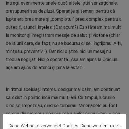
întregi, evenimente unele după altele, ştiri senzaţionale,
presupuneri sau deziluzii. Speranţe şi temeri, pentru că
lupta era prea mare şi „complotul” prea..complex pentru a
putea fi, atunci, înţeles. (Dar acum?) Eu stăteam mai mult
la monitor şi înregistram mesaje de salut şi victorie (chiar
de la unii care, de fapt, nu se bucurau ci se…îngrijorau. Alţii,
minţeau, preventiv…). Dar nici o ştire, nici un mesaj nu
trebuia neglijat. Nici o speranţă…Aşa am ajuns la Crăciun…
aşa am ajuns de atunci şi pînă la astăzi…
În ritmul aceluiaşi interes, desigur mai calm, am continuat
să..exist în politic încă mai mulţi ani. Cu timpul, lucrurile
cînd se limpezeau, cînd se tulburau. Mineriadele au fost
semne din memoria cea mai rea a anilor comunizării – cea
mai bună a fost o faţă (nu toate feţele) a Piaţei
Diese Webseite verwendet Cookies. Diese werden u.a. zu