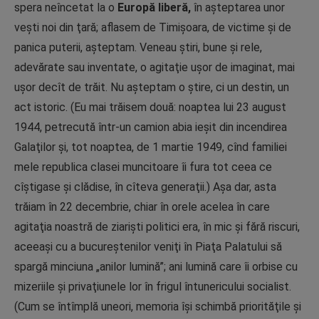
spera neîncetat la o
Europă liberă,
în aşteptarea unor
veşti noi din ţară; aflasem de Timişoara, de victime şi de
panica puterii, aşteptam. Veneau ştiri, bune şi rele,
adevărate sau inventate, o agitaţie uşor de imaginat, mai
uşor decît de trăit. Nu aşteptam o ştire, ci un destin, un
act istoric. (Eu mai trăisem două: noaptea lui 23 august
1944, petrecută într-un camion abia ieşit din incendirea
Galaţilor şi, tot noaptea, de 1 martie 1949, cînd familiei
mele republica clasei muncitoare îi fura tot ceea ce
cîştigase şi clădise, în cîteva generaţii.) Aşa dar, asta
trăiam în 22 decembrie, chiar în orele acelea în care
agitaţia noastră de ziarişti politici era, în mic şi fără riscuri,
aceeaşi cu a bucureştenilor veniţi în Piaţa Palatului să
spargă minciuna „anilor lumină”; ani lumină care îi orbise cu
mizeriile şi privaţiunele lor în frigul întunericului socialist.
(Cum se întîmplă uneori, memoria îşi schimbă priorităţile şi