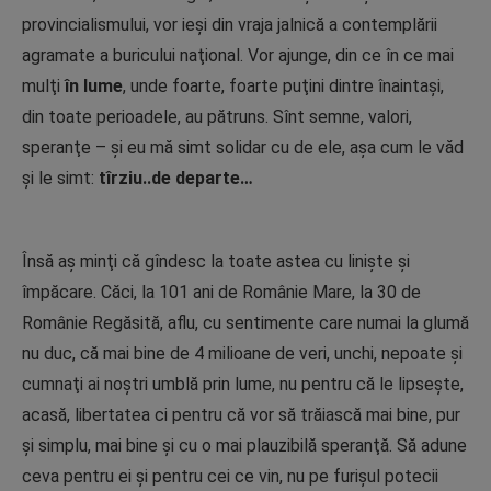
provincialismului, vor ieşi din vraja jalnică a contemplării
agramate a buricului naţional. Vor ajunge, din ce în ce mai
mulţi
în lume
, unde foarte, foarte puţini dintre înaintaşi,
din toate perioadele, au pătruns. Sînt semne, valori,
speranţe – şi eu mă simt solidar cu de ele, aşa cum le văd
şi le simt:
tîrziu..de departe…
Însă aş minţi că gîndesc la toate astea cu linişte şi
împăcare. Căci, la 101 ani de Românie Mare, la 30 de
Românie Regăsită, aflu, cu sentimente care numai la glumă
nu duc, că mai bine de 4 milioane de veri, unchi, nepoate şi
cumnaţi ai noştri umblă prin lume, nu pentru că le lipseşte,
acasă, libertatea ci pentru că vor să trăiască mai bine, pur
şi simplu, mai bine şi cu o mai plauzibilă speranţă. Să adune
ceva pentru ei şi pentru cei ce vin, nu pe furişul potecii