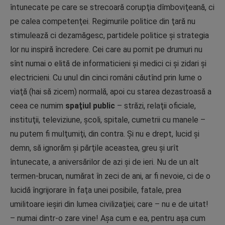
întunecate pe care se strecoară corupţia dîmboviţeană, ci
pe calea competenţei. Regimurile politice din ţară nu
stimulează ci dezamăgesc, partidele politice şi strategia
lor nu inspiră încredere. Cei care au pornit pe drumuri nu
sînt numai o elită de informaticieni şi medici ci şi zidari şi
electricieni. Cu unul din cinci români căutînd prin lume o
viaţă (hai să zicem) normală, apoi cu starea dezastroasă a
ceea ce numim
spaţiul public
– străzi, relaţii oficiale,
instituţii, televiziune, şcoli, spitale, cumetrii cu manele –
nu putem fi mulţumiţi, din contra. Şi nu e drept, lucid şi
demn, să ignorăm şi părţile aceastea, greu şi urît
întunecate, a aniversărilor de azi şi de ieri. Nu de un alt
termen-brucan, numărat în zeci de ani, ar fi nevoie, ci de o
lucidă îngrijorare în faţa unei posibile, fatale, prea
umilitoare ieşiri din lumea civilizaţiei; care – nu e de uitat!
– numai dintr-o zare vine! Aşa cum e ea, pentru aşa cum