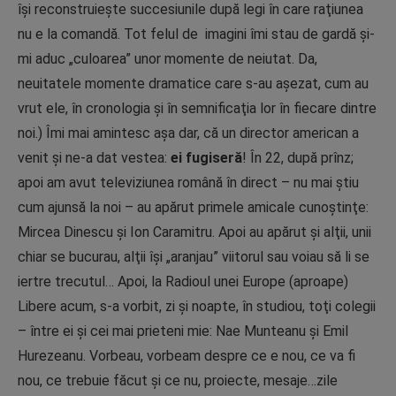
îşi reconstruieşte succesiunile după legi în care raţiunea
nu e la comandă. Tot felul de imagini îmi stau de gardă şi-
mi aduc „culoarea” unor momente de neiutat. Da,
neuitatele momente dramatice care s-au aşezat, cum au
vrut ele, în cronologia şi în semnificaţia lor în fiecare dintre
noi.) Îmi mai amintesc aşa dar, că un director american a
venit şi ne-a dat vestea:
ei fugiseră
! În 22, după prînz;
apoi am avut televiziunea română în direct – nu mai ştiu
cum ajunsă la noi – au apărut primele amicale cunoştinţe:
Mircea Dinescu şi Ion Caramitru. Apoi au apărut şi alţii, unii
chiar se bucurau, alţii îşi „aranjau” viitorul sau voiau să li se
iertre trecutul… Apoi, la Radioul unei Europe (aproape)
Libere acum, s-a vorbit, zi şi noapte, în studiou, toţi colegii
– între ei şi cei mai prieteni mie: Nae Munteanu şi Emil
Hurezeanu. Vorbeau, vorbeam despre ce e nou, ce va fi
nou, ce trebuie făcut şi ce nu, proiecte, mesaje…zile