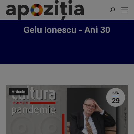
Search:
Gelu Ionescu - Ani 30
Articole
IUN.
29