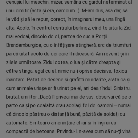
cenuşiul lui meschin, mizer, semăna cu gardul neterminat al
unui cimitir (asta și era, oarecum…). M-am dus, aşa dar, să
le văd şi să le repun, corect, în imaginarul meu, una lîngă
alta. Acolo, în centrul centrului berlinez, cînd te uitai la Zid,
mai vedeai, dincolo de el, partea de sus a Porţii
Brandemburgice, cu o înfăţişare stingheră, arc de triumfuri
parcă uitat acolo de cei care îl ridicaseră. Am revenit şi în
zilele următoare. Zidul cotea, o lua şi către dreapta şi
către stînga, egal cu el, nimic nu-i oprise decisiva, toxica
înaintare. Pătat de desene şi grafitti murdărite, arăta ca şi
cum animale uriaşe ar fi urinat pe el, ani dea rîndul. Sinistru,
brutal, umilitor…Dacă îl priveai mai de sus, observai că pe o
parte ca şi pe cealaltă erau acelaşi fel de..oameni – numai
că dincolo păstrau o distanţă bună, păzită de soldaţi cu
automate. Simţeai o ameninţare chiar şi în înşiruirea
compactă de betoane. Privindu-l, n-avea cum să nu-ţi vină