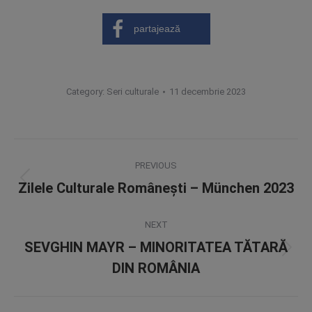
partajează
Category:
Seri culturale
11 decembrie 2023
Post
PREVIOUS
navigation
Zilele Culturale Românești – München 2023
Previous
post:
NEXT
SEVGHIN MAYR – MINORITATEA TĂTARĂ
Next
DIN ROMÂNIA
post: