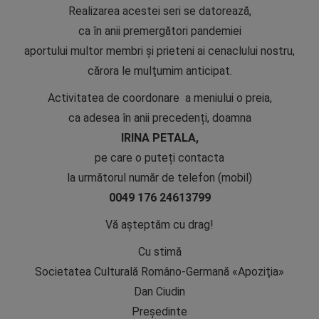
Realizarea acestei seri se datorează,
ca în anii premergători pandemiei
aportului multor membri şi prieteni ai cenaclului nostru,
cărora le mulţumim anticipat.
Activitatea de coordonare a meniului o preia,
ca adesea în anii precedenți, doamna
IRINA PETALA,
pe care o puteți contacta
la următorul număr de telefon (mobil)
0049 176 24613799
Vă aşteptăm cu drag!
Cu stimă
Societatea Culturală Româno-Germană «Apoziţia»
Dan Ciudin
Președinte