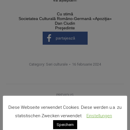
Vă așteptăm!
Cu stimă
Societatea Culturală Româno-Germană «Apoziţia»
Dan Ciudin
Preşedinte
partajează
Category:
Seri culturale
16 februarie 2024
Post
PREVIOUS
navigation
SERBARE CRĂCIUN 2023
Previous
Diese Webseite verwendet Cookies. Diese werden u.a. zu
post:
statistischen Zwecken verwendet.
Einstellungen
NEXT
Speichern
RALUCA POENARU – POVESTEA TĂCUTĂ A