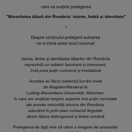
care va susține prelegerea
"
Minoritatea tătară din România: istorie, limbă și identitate"
•
Despre conținutul prelegerii autoarea 

ne-a trimis acest scurt rezumat:
Istoria, limba 
ș
i identitatea tătarilor din România 
reprezintă 
un subiect fascinant 
ș
i interesant, 
însă prea puţin 
cunoscut şi mediatizat.
Acestea au făcut subiectul lucrării mele 
de Magister/Masterat la 
Ludwig-Maximilians-Universität, München, 
în care am analizat empiric aspecte mai pu
ț
in cercetate 
ale acestei minorități istorice din România, 
dintre tătara dobrogeană 
şi limba română.
Prelegerea de faţă vine să ofere o imagine de ansamblu 