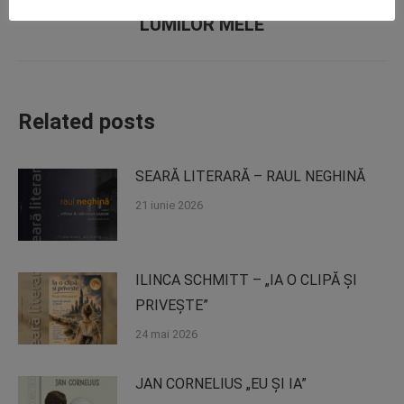
Next
LUMILOR MELE
post:
Related posts
SEARĂ LITERARĂ – RAUL NEGHINĂ
21 iunie 2026
ILINCA SCHMITT – „IA O CLIPĂ ȘI
PRIVEȘTE”
24 mai 2026
JAN CORNELIUS „EU ȘI IA”