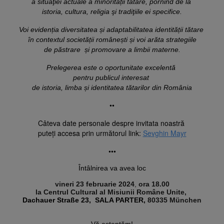
a situaţiei actuale a minorității tătare, pornind de la 
istoria, cultura, religia şi tradiţiile ei specifice.
Voi eviden
ț
ia diversitatea 
ș
i adaptabilitatea identită
ț
ii tătare 
în contextul societă
ț
ii române
ș
ti 
ș
i voi arăta strategiile
de păstrare  
ș
i promovare a limbii materne.
Prelegerea este o oportunitate excelentă 
pentru publicul interesat 
de istoria, limba 
ș
••
Câteva date personale despre invitata noastră 
puteți accesa prin următorul link: 
Sevghin Mayr
•••
Întâlnirea va avea loc

vineri 23 februarie 2024
, 
ora 18.00
la Centrul Cultural al Misiunii Române Unite, 
Dachauer Straße 23,  SALA PARTER
, 
80335 Münche