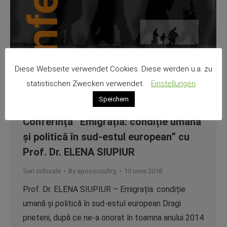
Diese Webseite verwendet Cookies. Diese werden u.a. zu
statistischen Zwecken verwendet.
Einstellungen
Speichern
Conferința ”Emigrația: condiție umană
și politică în sud-estul european” cu
Prof. Dr. ELENA SIUPIUR
Seri culturale
By
aposoccultrg
10 iunie 2018
Prof. Dr. ELENA SIUPIUR – Emigrația: condiție
umană și politică în sud-estul european Dragi
prieteni, după ce ne-a onorat în toamna anului 2014