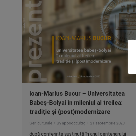
Ioan-Marius Bucur – Universitatea
Babeș-Bolyai în mileniul al treilea:
tradiție și (post)modernizare
Seri culturale
By
aposoccultrg
21 septembrie 2023
după conferința susținută în anul centenarului