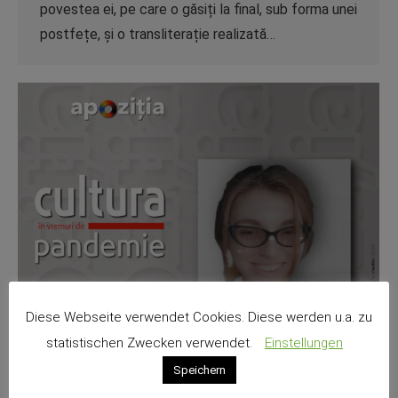
povestea ei, pe care o găsiți la final, sub forma unei
postfețe, și o transliterație realizată…
Diese Webseite verwendet Cookies. Diese werden u.a. zu
statistischen Zwecken verwendet.
Einstellungen
Speichern