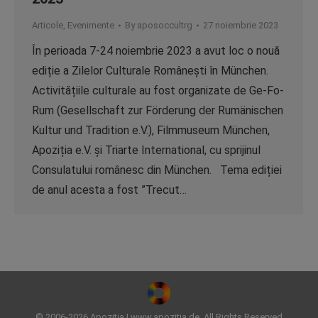
Articole
,
Evenimente
By
aposoccultrg
27 noiembrie 2023
În perioada 7-24 noiembrie 2023 a avut loc o nouă
ediție a Zilelor Culturale Românești în München.
Activitățiile culturale au fost organizate de Ge-Fo-
Rum (Gesellschaft zur Förderung der Rumänischen
Kultur und Tradition e.V.), Filmmuseum München,
Apoziția e.V. și Triarte International, cu sprijinul
Consulatului românesc din München. Tema ediției
de anul acesta a fost ”Trecut…
© 2006-2026 Apozitia | www.apozitia.de. All Rights Reserved