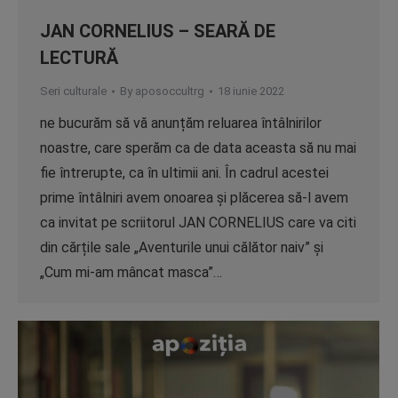
JAN CORNELIUS – SEARĂ DE
LECTURĂ
Seri culturale
By
aposoccultrg
18 iunie 2022
ne bucurăm să vă anunțăm reluarea întâlnirilor
noastre, care sperăm ca de data aceasta să nu mai
fie întrerupte, ca în ultimii ani. În cadrul acestei
prime întâlniri avem onoarea și plăcerea să-l avem
ca invitat pe scriitorul JAN CORNELIUS care va citi
din cărțile sale „Aventurile unui călător naiv” și
„Cum mi-am mâncat masca”…