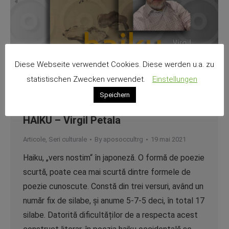
Diese Webseite verwendet Cookies. Diese werden u.a. zu
statistischen Zwecken verwendet.
Einstellungen
Speichern
HAIKU – Virgil Petala
Articole
,
Seri culturale
By
aposoccultrg
19 mai 2021
Haiku, „vers nostim“ în japoneză. O formă de poezie
scurtă, poate cea mai scurtă dintre formele de
poezie cunoscute. Constă din trei versuri, având un
număr fix de silabe, și anume 5-7-5 deci, în total 17
silabe. Datorită dificultăților de a respecta acest