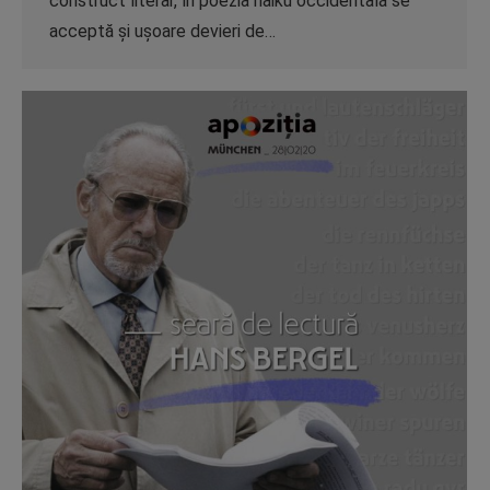
construct literar, în poezia haiku occidentală se
acceptă și ușoare devieri de…