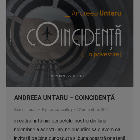
ANDREEA UNTARU – COINCIDENȚĂ
Seri culturale
By
aposoccultrg
22 noiembrie 2022
în cadrul întâlnirii cenaclului nostru din luna
noiembrie a acestui an, ne bucurăm să o avem ca
invitată pe bine cunoscuta și buna noastră prietenă