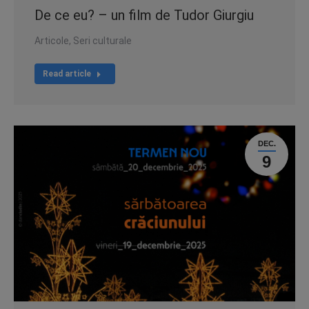
De ce eu? – un film de Tudor Giurgiu
Articole
,
Seri culturale
Read article
DEC.
9