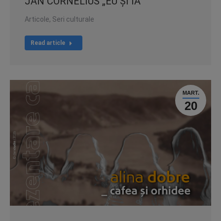
JAN CORNELIUS „EU ȘI IA”
Articole
,
Seri culturale
Read article
MART.
20