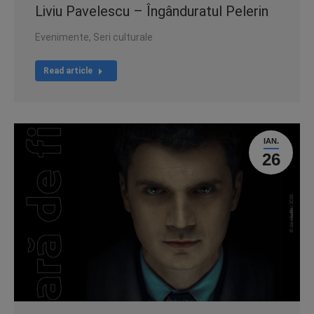
Liviu Pavelescu – Îngânduratul Pelerin
Evenimente
,
Seri culturale
Read article
IAN.
26