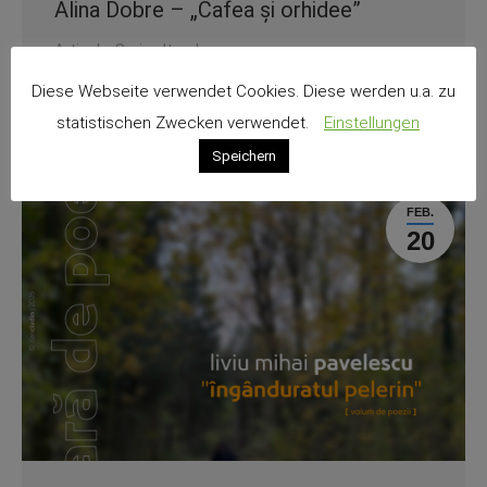
Alina Dobre – „Cafea și orhidee”
Articole
,
Seri culturale
Diese Webseite verwendet Cookies. Diese werden u.a. zu
Read article
statistischen Zwecken verwendet.
Einstellungen
Speichern
FEB.
20